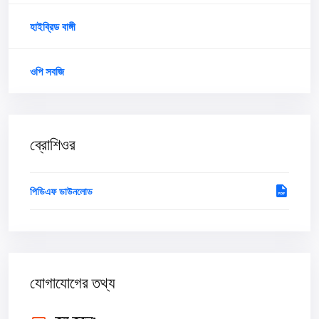
হাইব্রিড বাঙ্গী
ওপি সবজি
ব্রোশিওর
পিডিএফ ডাউনলোড
যোগাযোগের তথ্য