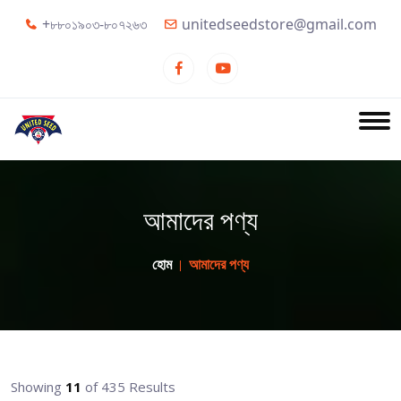
+৮৮০১৯০৩-৮০৭২৬৩
unitedseedstore@gmail.com
আমাদের পণ্য
হোম
আমাদের পণ্য
Showing
11
of 435 Results