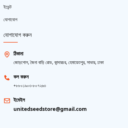
ইভেন্ট
যোগাযোগ
যোগাযোগ করুন
ঠিকানা
জোড়পোল, জৈনা বাড়ি রোড, কান্দারচর, হেমায়েতপুর, সাভার, ঢাকা
কল করুন
+৮৮০১৯০৩-৮০৭২৬৩
ইমেইল
unitedseedstore@gmail.com