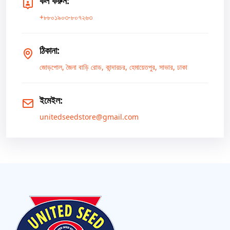
কল করুন:
+৮৮০১৯০৩-৮০৭২৬৩
ঠিকানা:
জোড়পোল, জৈনা বাড়ি রোড, কান্দারচর, হেমায়েতপুর, সাভার, ঢাকা
ইমেইল:
unitedseedstore@gmail.com