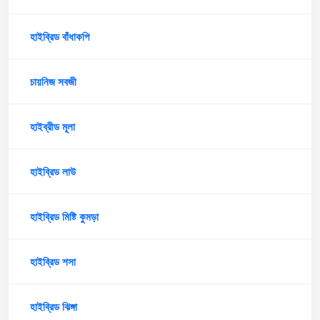
হাইব্রিড বাঁধাকপি
চায়নিজ সবজী
হাইব্রীড মূলা
হাইব্রিড লাউ
হাইব্রিড মিষ্টি কুমড়া
হাইব্রিড শসা
হাইব্রিড ঝিঙ্গা