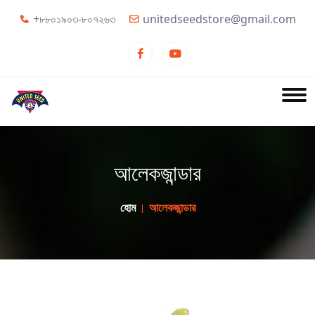
+৮৮০১৯০৩-৮০৭২৬৩
unitedseedstore@gmail.com
আলেকজান্ডার
হোম
আলেকজান্ডার