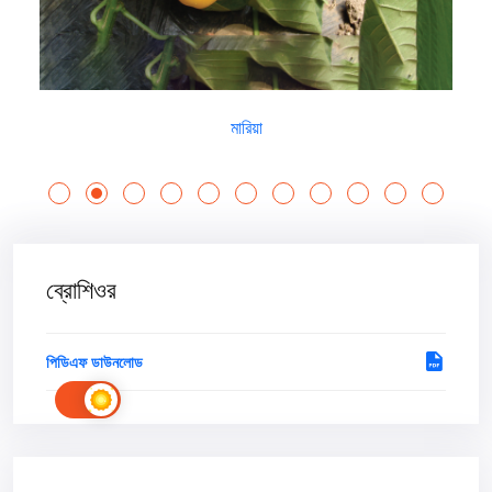
মারিয়া
ব্রোশিওর
পিডিএফ ডাউনলোড