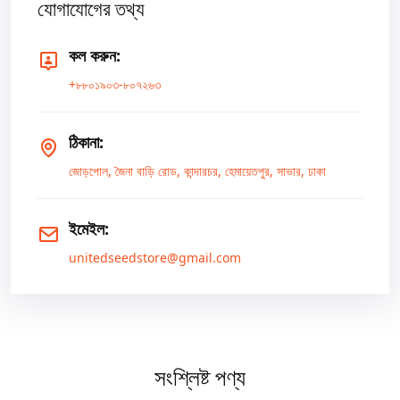
যোগাযোগের তথ্য
কল করুন:
+৮৮০১৯০৩-৮০৭২৬৩
ঠিকানা:
জোড়পোল, জৈনা বাড়ি রোড, কান্দারচর, হেমায়েতপুর, সাভার, ঢাকা
ইমেইল:
unitedseedstore@gmail.com
সংশ্লিষ্ট পণ্য