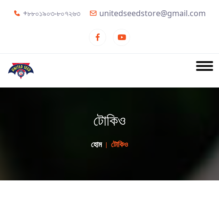
+৮৮০১৯০৩-৮০৭২৬৩
unitedseedstore@gmail.com
টোকিও
হোম
টোকিও