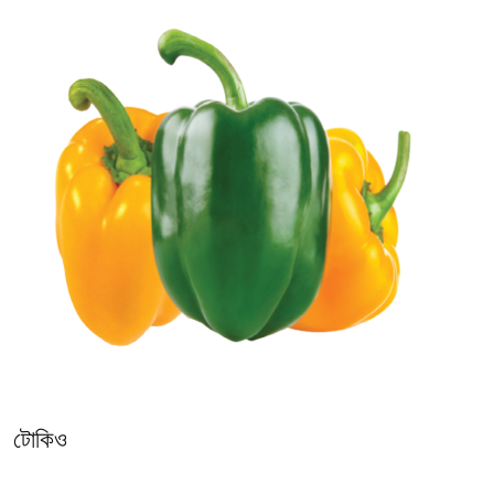
টোকিও