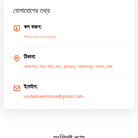
যোগাযোগের তথ্য
কল করুন:
+৮৮০১৯০৩-৮০৭২৬৩
ঠিকানা:
জোড়পোল, জৈনা বাড়ি রোড, কান্দারচর, হেমায়েতপুর, সাভার, ঢাকা
ইমেইল:
unitedseedstore@gmail.com
সংশ্লিষ্ট পণ্য