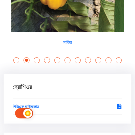
মারিয়া
ব্রোশিওর
পিডিএফ ডাউনলোড