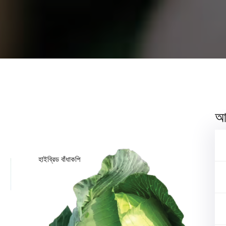
আম
হাইব্রিড বাঁধাকপি