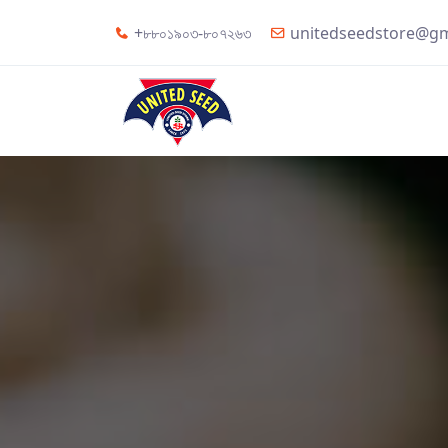
+৮৮০১৯০৩-৮০৭২৬৩
unitedseedstore@gm