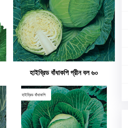
হাইব্রিড বাঁধাকপি গ্রীন বল ৬০
হাইব্রিড বাঁধাকপি