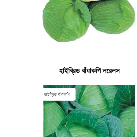
হাইব্রিড বাঁধাকপি লরেলস
হাইব্রিড বাঁধাকপি