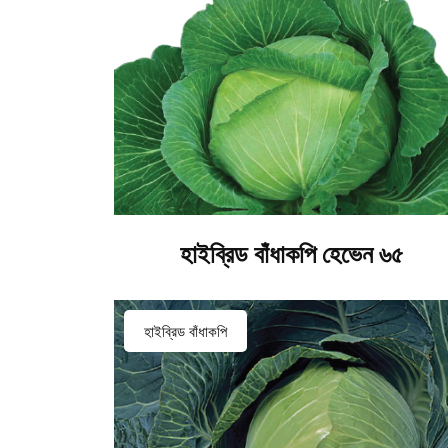
হাইব্রিড বাঁধাকপি হেভেন ৬৫
হাইব্রিড বাঁধাকপি