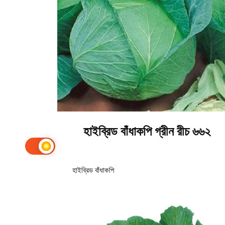
হাইব্রিড বাঁধাকপি গ্রীন রীচ ৬৬২
হাইব্রিড বাঁধাকপি