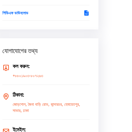
পিডিএফ ডাউনলোড
যোগাযোগের তথ্য
কল করুন:
+৮৮০১৯০৩-৮০৭২৬৩
ঠিকানা:
জোড়পোল, জৈনা বাড়ি রোড, কান্দারচর, হেমায়েতপুর,
সাভার, ঢাকা
ইমেইল: