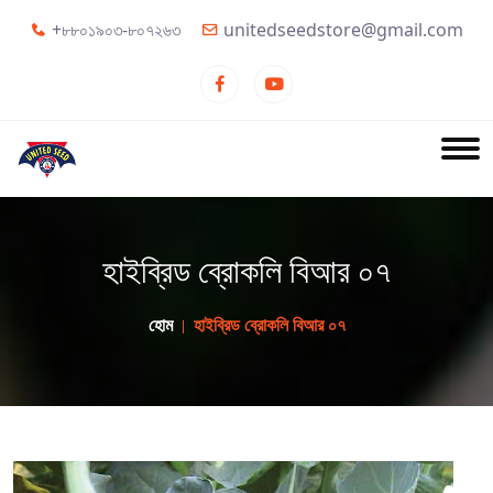
+৮৮০১৯০৩-৮০৭২৬৩
unitedseedstore@gmail.com
হাইব্রিড ব্রোকলি বিআর ০৭
হোম
হাইব্রিড ব্রোকলি বিআর ০৭