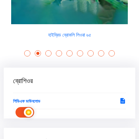
হাইব্রিড ব্রোকলি লিওৱা ৬৫
ব্রোশিওর
পিডিএফ ডাউনলোড