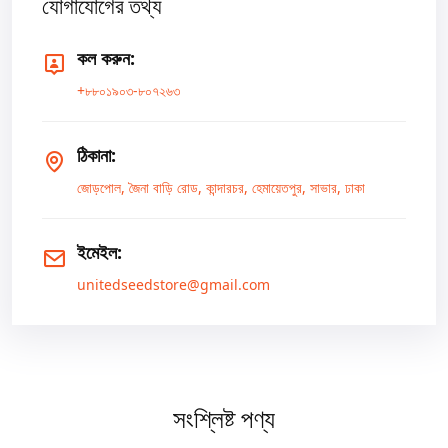
যোগাযোগের তথ্য
কল করুন:
+৮৮০১৯০৩-৮০৭২৬৩
ঠিকানা:
জোড়পোল, জৈনা বাড়ি রোড, কান্দারচর, হেমায়েতপুর, সাভার, ঢাকা
ইমেইল:
unitedseedstore@gmail.com
সংশ্লিষ্ট পণ্য