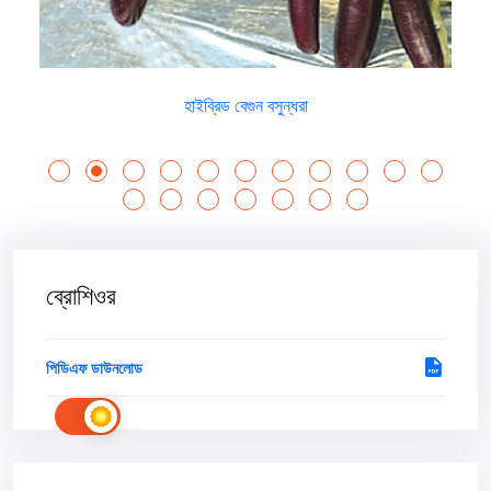
হাইব্রিড বেগুন বসুন্ধরা
ব্রোশিওর
পিডিএফ ডাউনলোড