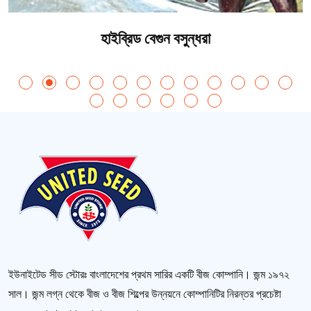
হাইব্রিড বেগুন বসুন্ধরা
ইউনাইটেড সীড স্টোরঃ বাংলাদেশের প্রথম সারির একটি বীজ কোম্পানি। জন্ম ১৯৭২
সাল। জন্ম লগ্ন থেকে বীজ ও বীজ শিল্পের উন্নয়নে কোম্পানিটির নিরন্তর প্রচেষ্টা