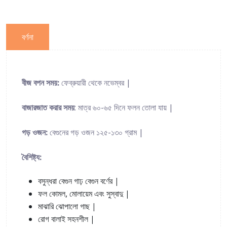
বর্ণনা
:
|
বীজ
বপন
সময়
ফেব্রুয়ারী
থেকে
নভেম্বর
:
-
|
বাজারজাত
করার
সময়
মাত্র
৬০
৬৫
দিনে
ফলন
তোলা
যায়
:
-
|
গড়
ওজন
বেগুনের
গড়
ওজন
১২৫
১৩০
গ্রাম
:
বৈশিষ্ট্য
|
বসুন্ধরা
বেগুন
গাঢ়
বেগুন
বর্ণের
,
|
ফল
কোমল
মোলায়েম
এবং
সুস্বাদু
|
মাঝারি
ঝোপালো
গাছ
|
রোগ
বালাই
সহনশীল