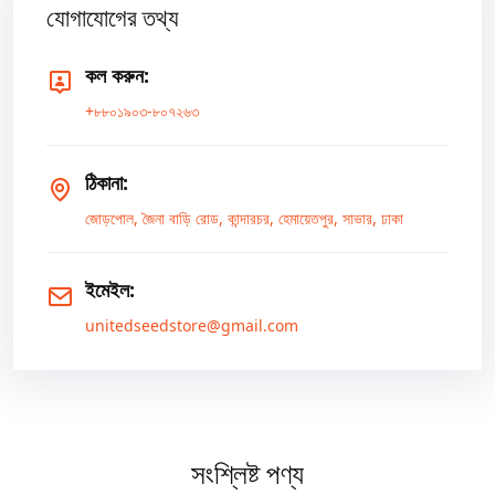
যোগাযোগের তথ্য
কল করুন:
+৮৮০১৯০৩-৮০৭২৬৩
ঠিকানা:
জোড়পোল, জৈনা বাড়ি রোড, কান্দারচর, হেমায়েতপুর, সাভার, ঢাকা
ইমেইল:
unitedseedstore@gmail.com
সংশ্লিষ্ট পণ্য