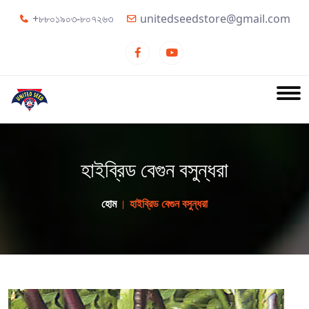
+৮৮০১৯০৩-৮০৭২৬৩
unitedseedstore@gmail.com
হাইব্রিড বেগুন বসুন্ধরা
হোম
হাইব্রিড বেগুন বসুন্ধরা