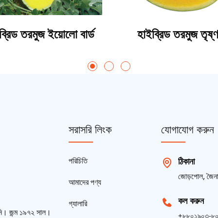
ব্রিড তরমুজ ইয়োলো বার্ড
হাইব্রিড তরমুজ তৃষ্ণ
সরাসরি লিংক
যোগাযোগ করুন
পরিচিতি
ঠিকানা
জোড়পোল, জৈনা ব
আমাদের পণ্য
কল করুন
গ্যালারি
ানি। জন্ম ১৯৭২ সাল।
+৮৮০১৯০৩-৮