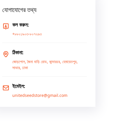
যোগাযোগের তথ্য
কল করুন:
+৮৮০১৯০৩-৮০৭২৬৩
ঠিকানা:
জোড়পোল, জৈনা বাড়ি রোড, কান্দারচর, হেমায়েতপুর,
সাভার, ঢাকা
ইমেইল:
unitedseedstore@gmail.com