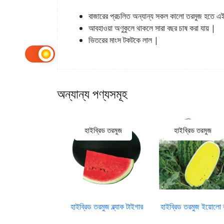
বাজারের প্রচলিত অন্যান্য সকল কালো তরমুজ হতে 
আবহাওয়া অণুকুলে থাকলে সারা বছর চাষ করা যায় |
ভিতরের মাংস টকটকে লাল |
অন্যান্য পণ্যসমূহ
ইব্রিড তরমুজ
হাইব্রিড তরমুজ
হাইব্রিড তরমুজ
ড তরমুজ বিগ ফ্যামিলি
হাইব্রিড তরমুজ ব্ল্যাক টাইগার
হাইব্রিড তরমুজ ইয়োলো বা