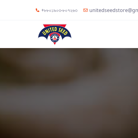
+৮৮০১৯০৩-৮০৭২৬৩
unitedseedstore@gm