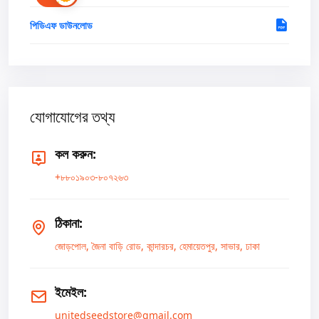
পিডিএফ ডাউনলোড
যোগাযোগের তথ্য
কল করুন:
+৮৮০১৯০৩-৮০৭২৬৩
ঠিকানা:
জোড়পোল, জৈনা বাড়ি রোড, কান্দারচর, হেমায়েতপুর, সাভার, ঢাকা
ইমেইল:
unitedseedstore@gmail.com