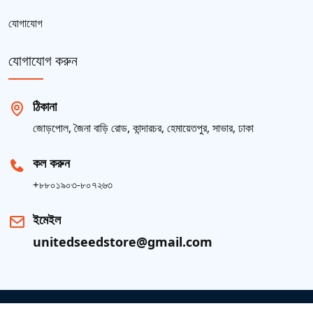
যোগাযোগ
যোগাযোগ করুন
ঠিকানা
জোড়পোল, জৈনা বাড়ি রোড, কান্দারচর, হেমায়েতপুর, সাভার, ঢাকা
কল করুন
+৮৮০১৯০৩-৮০৭২৬৩
ইমেইল
unitedseedstore@gmail.com