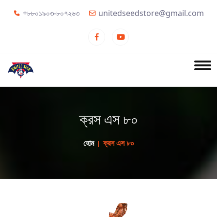
+৮৮০১৯০৩-৮০৭২৬৩
unitedseedstore@gmail.com
ক্রস এস ৮০
হোম
ক্রস এস ৮০