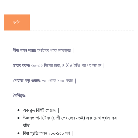
বর্ণনা
|
বীজ
বপন
সময়ঃ
অক্টোবর
থকে
নভেম্বর
-
,
X
|
চারার
বয়সঃ
৩০
৩৫
দিনের
চারা
৪
৫
ইঞ্চি
পর
পর
লাগান
|
পেয়াজ
গড়
ওজনঃ
৮০
থেকে
১০০
গ্রাম
বৈশিষ্ট্যঃ
|
এক
কন্দ
বিশিষ্ট
পেয়াজ
(
)
উজ্জ্বল
তামাটে
রং
দেশী
পেয়াজের
মতই
এবং
চোখ
জ্বালা
করা
|
ঝাঁঝ
-
|
বিঘা
প্রতি
ফলন
১০০
১২০
মণ